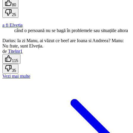
80
25
a fi Elveția
când o persoană nu se bagă în problemele sau situațiile altora
Darius: Ia zi Manu, ai văzut ce beef are Ioana si Andreea? Manu:
Nu frate, sunt Elveția.
de
Titelnr1
115
35
Vezi mai multe