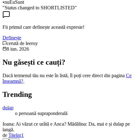
•
nuEuSunt
"Status changed to SHORTLISTED"
Fii primul care definește această expresie!
Definește
cerută de
leeroy
8 iun. 2026
Nu găsești ce cauți?
Dacă termenul tău nu este în listă, îl poți cere direct din pagina
Ce
înseamnă?
.
Trending
dulap
o persoană supraponderală
Ioana: Ai văzut ce urâtă e Anca? Mădălina: Da, mai e și dulap pe
langă.
de
Titelnr1