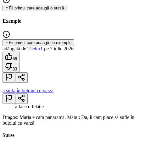
Fii primul care adaugă o sursă
Exemple
Fii primul care adaugă un exemplu
adăugată
de
Titelnr1
pe
7 iulie 2026
66
33
a sufla în butoiul cu varză
a face o felație
Dragoș: Maria e cam panaramă. Manu: Da, îi cam place să sufle în
butoiul cu varză.
Surse