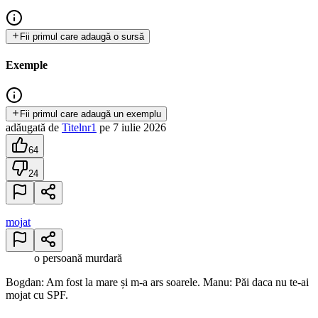
Fii primul care adaugă o sursă
Exemple
Fii primul care adaugă un exemplu
adăugată
de
Titelnr1
pe
7 iulie 2026
64
24
mojat
o persoană murdară
Bogdan: Am fost la mare și m-a ars soarele. Manu: Păi daca nu te-ai
mojat cu SPF.