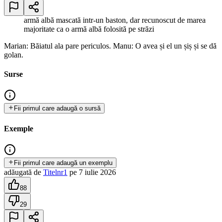
armă albă mascată intr-un baston, dar recunoscut de marea
majoritate ca o armă albă folosită pe străzi
Marian: Băiatul ala pare periculos. Manu: O avea și el un șiș și se dă
golan.
Surse
Fii primul care adaugă o sursă
Exemple
Fii primul care adaugă un exemplu
adăugată
de
Titelnr1
pe
7 iulie 2026
88
29