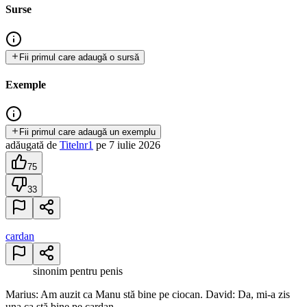
Surse
Fii primul care adaugă o sursă
Exemple
Fii primul care adaugă un exemplu
adăugată
de
Titelnr1
pe
7 iulie 2026
75
33
cardan
sinonim pentru penis
Marius: Am auzit ca Manu stă bine pe ciocan. David: Da, mi-a zis
una ca stă bine pe cardan.