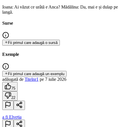
Ioana: Ai văzut ce urâtă e Anca? Mădălina: Da, mai e și dulap pe
langă.
Surse
Fii primul care adaugă o sursă
Exemple
Fii primul care adaugă un exemplu
adăugată
de
Titelnr1
pe
7 iulie 2026
75
22
a fi Elveția