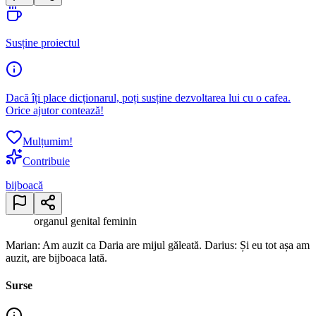
Susține proiectul
Dacă îți place dicționarul, poți susține dezvoltarea lui cu o cafea.
Orice ajutor contează!
Mulțumim!
Contribuie
bijboacă
organul genital feminin
Marian: Am auzit ca Daria are mijul găleată. Darius: Și eu tot așa am
auzit, are bijboaca lată.
Surse