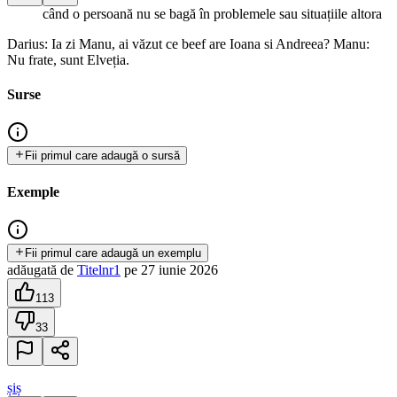
când o persoană nu se bagă în problemele sau situațiile altora
Darius: Ia zi Manu, ai văzut ce beef are Ioana si Andreea? Manu:
Nu frate, sunt Elveția.
Surse
Fii primul care adaugă o sursă
Exemple
Fii primul care adaugă un exemplu
adăugată
de
Titelnr1
pe
27 iunie 2026
113
33
șiș