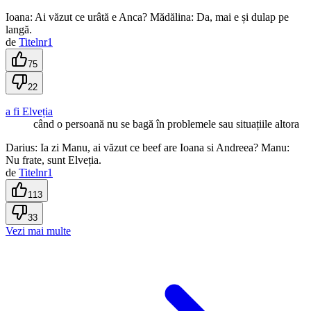
Ioana: Ai văzut ce urâtă e Anca? Mădălina: Da, mai e și dulap pe
langă.
de
Titelnr1
75
22
a fi Elveția
când o persoană nu se bagă în problemele sau situațiile altora
Darius: Ia zi Manu, ai văzut ce beef are Ioana si Andreea? Manu:
Nu frate, sunt Elveția.
de
Titelnr1
113
33
Vezi mai multe