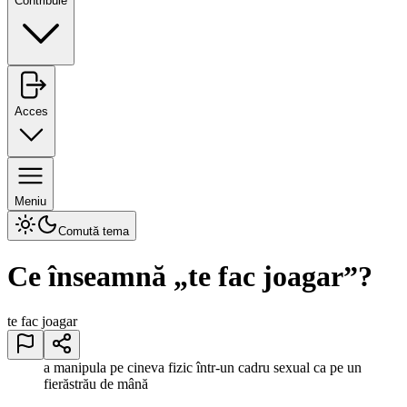
Contribuie
Acces
Meniu
Comută tema
Ce înseamnă „
te fac joagar
”?
te fac joagar
a manipula pe cineva fizic într-un cadru sexual ca pe un
fierăstrău de mână