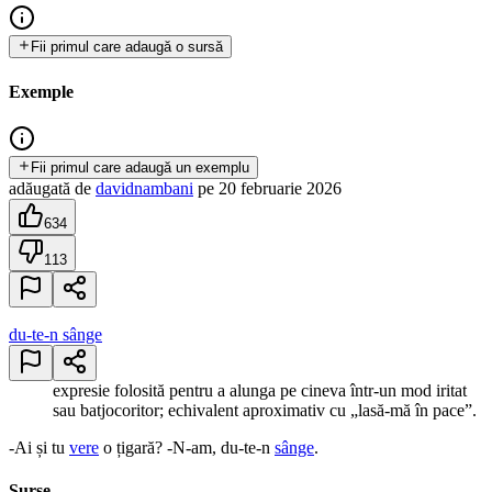
Fii primul care adaugă o sursă
Exemple
Fii primul care adaugă un exemplu
adăugată
de
davidnambani
pe
20 februarie 2026
634
113
du-te-n sânge
expresie folosită pentru a alunga pe cineva într-un mod iritat
sau batjocoritor; echivalent aproximativ cu „lasă-mă în pace”.
-Ai și tu
vere
o țigară? -N-am, du-te-n
sânge
.
Surse