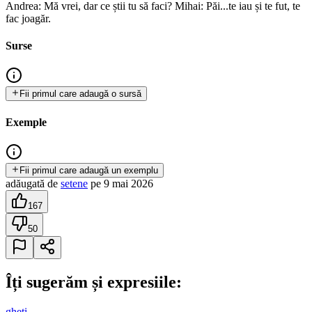
Andrea: Mă vrei, dar ce știi tu să faci? Mihai: Păi...te iau și te fut, te
fac joagăr.
Surse
Fii primul care adaugă o sursă
Exemple
Fii primul care adaugă un exemplu
adăugată
de
setene
pe
9 mai 2026
167
50
Îți sugerăm și expresiile:
gheți