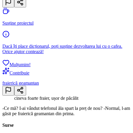
Susține proiectul
Dacă îți place dicționarul, poți susține dezvoltarea lui cu o cafea.
Orice ajutor contează!
Mulțumim!
Contribuie
fraierică geamantan
cineva foarte fraier, ușor de păcălit
-Ce mă? I-ai vândut telefonul ăla spart la preț de nou? -Normal, l-am
găsit pe fraierică geamantan din prima.
Surse