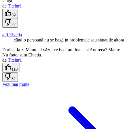
langă.
de
Titelnr1
69
22
a fi Elveția
când o persoană nu se bagă în problemele sau situațiile altora
Darius: Ia zi Manu, ai văzut ce beef are Ioana si Andreea? Manu:
Nu frate, sunt Elveția.
de
Titelnr1
110
32
Vezi mai multe