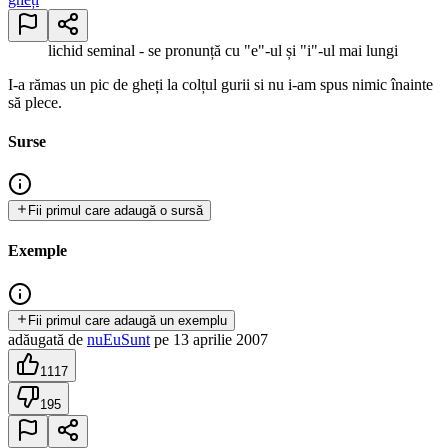
lichid seminal - se pronunță cu "e"-ul și "i"-ul mai lungi
I-a rămas un pic de gheți la colțul gurii si nu i-am spus nimic înainte
să plece.
Surse
Fii primul care adaugă o sursă
Exemple
Fii primul care adaugă un exemplu
adăugată
de
nuEuSunt
pe
13 aprilie 2007
1117
195