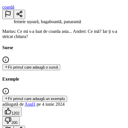
coardă
femeie ușoară, bagaboantă, panaramă
Marius: Ce mi s-a luat de coarda asta... Andrei: Ce mă? Iar ți s-a
stricat chitara?
Surse
Fii primul care adaugă o sursă
Exemple
Fii primul care adaugă un exemplu
adăugată
de
Asul1
pe
4 iunie 2024
1202
200