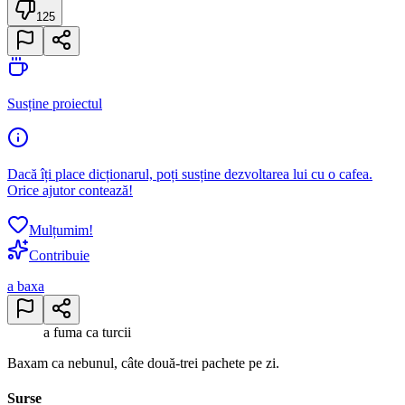
125
Susține proiectul
Dacă îți place dicționarul, poți susține dezvoltarea lui cu o cafea.
Orice ajutor contează!
Mulțumim!
Contribuie
a baxa
a fuma ca turcii
Baxam ca nebunul, câte două-trei pachete pe zi.
Surse