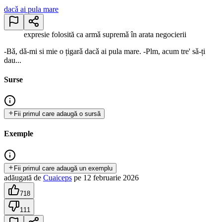
dacǎ ai pula mare
expresie folosită ca armǎ supremǎ în arata negocierii
-Bǎ, dǎ-mi si mie o țigarǎ dacǎ ai pula mare. -Plm, acum tre' sǎ-ți
dau...
Surse
Fii primul care adaugă o sursă
Exemple
Fii primul care adaugă un exemplu
adăugată
de
Cuaiceps
pe
12 februarie 2026
718
111