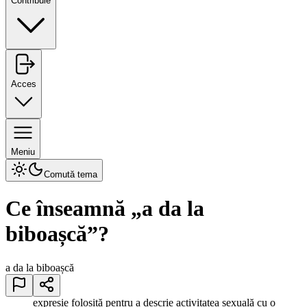
Contribuie
Acces
Meniu
Comută tema
Ce înseamnă „
a da la
biboașcă
”?
a da la biboașcă
expresie folosită pentru a descrie activitatea sexuală cu o