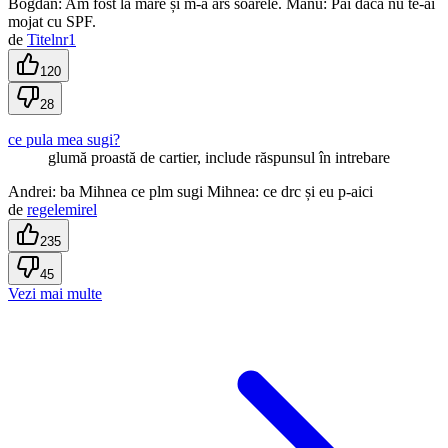
Bogdan: Am fost la mare și m-a ars soarele. Manu: Păi daca nu te-ai
mojat cu SPF.
de
Titelnr1
120
28
ce pula mea sugi?
glumă proastă de cartier, include răspunsul în intrebare
Andrei: ba Mihnea ce plm sugi Mihnea: ce drc și eu p-aici
de
regelemirel
235
45
Vezi mai multe