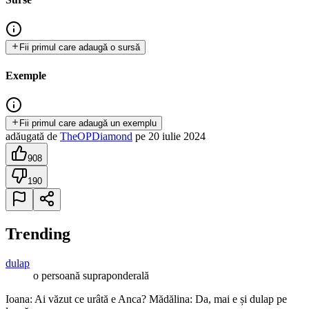
Fii primul care adaugă o sursă
Exemple
Fii primul care adaugă un exemplu
adăugată
de
TheOPDiamond
pe
20 iulie 2024
908
190
Trending
dulap
o persoană supraponderală
Ioana: Ai văzut ce urâtă e Anca? Mădălina: Da, mai e și dulap pe