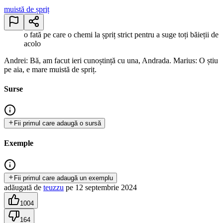
muistă de șpriț
o fată pe care o chemi la șpriț strict pentru a suge toți băieții de
acolo
Andrei: Bă, am facut ieri cunoștință cu una, Andrada. Marius: O știu
pe aia, e mare muistă de spriț.
Surse
Fii primul care adaugă o sursă
Exemple
Fii primul care adaugă un exemplu
adăugată
de
teuzzu
pe
12 septembrie 2024
1004
164