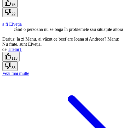
75
22
a fi Elveția
când o persoană nu se bagă în problemele sau situațiile altora
Darius: Ia zi Manu, ai văzut ce beef are Ioana si Andreea? Manu:
Nu frate, sunt Elveția.
de
Titelnr1
113
33
Vezi mai multe