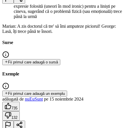
expresie folosită (uneori în mod ironic) pentru a liniști pe
cineva, sugerând că o problemă fizică (sau emoțională) trece
până la urmă
Marian: A zis doctorul că tre' să îmi amputeze piciorul! George:
Lasă, îți trece până te însori.
Surse
Fii primul care adaugă o sursă
Exemple
Fii primul care adaugă un exemplu
adăugată
de
nuEuSunt
pe
15 noiembrie 2024
735
132