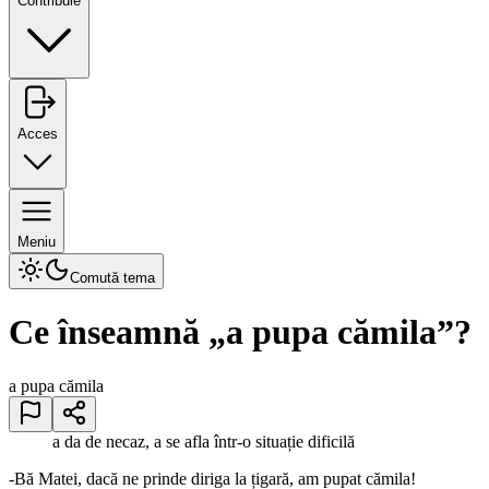
Contribuie
Acces
Meniu
Comută tema
Ce înseamnă „
a pupa cămila
”?
a pupa cămila
a da de necaz, a se afla într-o situație dificilă
-Bă Matei, dacă ne prinde diriga la țigară, am pupat cămila!