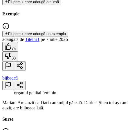
Fii primul care adaugă o sursă
Exemple
Fii primul care adaugă un exemplu
adăugată
de
Titelnr1
pe
7 iulie 2026
75
33
bijboacă
organul genital feminin
Marian: Am auzit ca Daria are mijul găleată. Darius: Și eu tot așa am
auzit, are bijboaca lată.
Surse