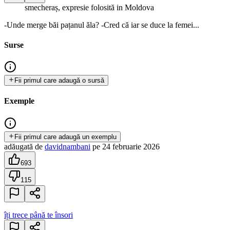
smecheraș, expresie folosită in Moldova
-Unde merge băi pațanul ăla? -Cred că iar se duce la femei...
Surse
Fii primul care adaugă o sursă
Exemple
Fii primul care adaugă un exemplu
adăugată
de
davidnambani
pe
24 februarie 2026
693
115
îți trece până te însori