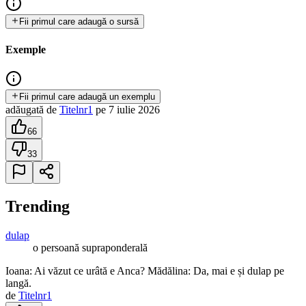
Fii primul care adaugă o sursă
Exemple
Fii primul care adaugă un exemplu
adăugată
de
Titelnr1
pe
7 iulie 2026
66
33
Trending
dulap
o persoană supraponderală
Ioana: Ai văzut ce urâtă e Anca? Mădălina: Da, mai e și dulap pe
langă.
de
Titelnr1