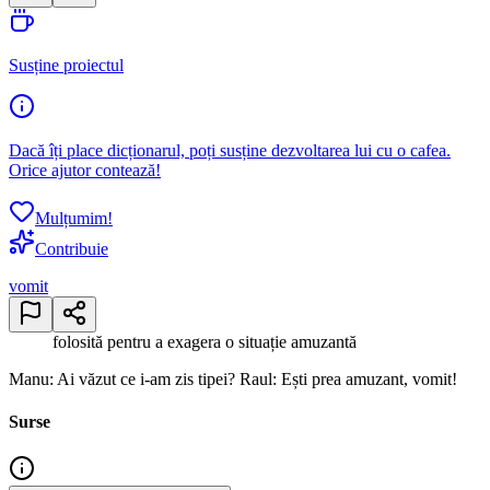
Susține proiectul
Dacă îți place dicționarul, poți susține dezvoltarea lui cu o cafea.
Orice ajutor contează!
Mulțumim!
Contribuie
vomit
folosită pentru a exagera o situație amuzantă
Manu: Ai văzut ce i-am zis tipei? Raul: Ești prea amuzant, vomit!
Surse