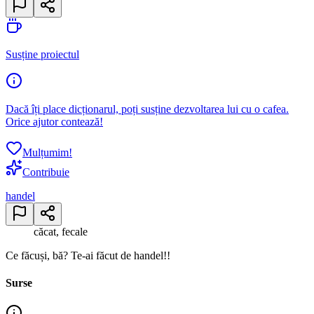
Susține proiectul
Dacă îți place dicționarul, poți susține dezvoltarea lui cu o cafea.
Orice ajutor contează!
Mulțumim!
Contribuie
handel
căcat, fecale
Ce făcuși, bă? Te-ai făcut de handel!!
Surse