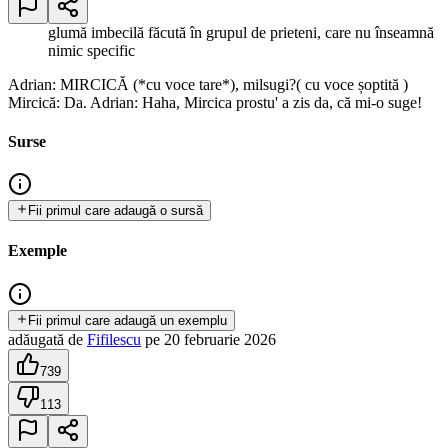
glumă imbecilă făcută în grupul de prieteni, care nu înseamnă
nimic specific
Adrian: MIRCICĂ (*cu voce tare*), milsugi?( cu voce șoptită )
Mircică: Da. Adrian: Haha, Mircica prostu' a zis da, că mi-o suge!
Surse
Fii primul care adaugă o sursă
Exemple
Fii primul care adaugă un exemplu
adăugată
de
Fifilescu
pe
20 februarie 2026
739
113