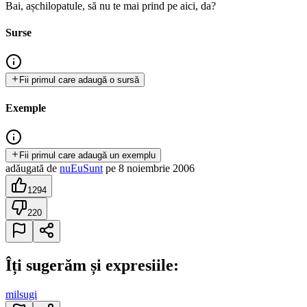
Bai, așchilopatule, să nu te mai prind pe aici, da?
Surse
Fii primul care adaugă o sursă
Exemple
Fii primul care adaugă un exemplu
adăugată
de
nuEuSunt
pe
8 noiembrie 2006
1294
220
Îți sugerăm și expresiile:
milsugi