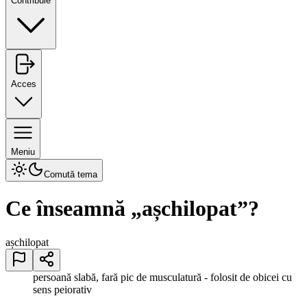
Contribuie
Acces
Meniu
Comută tema
Ce înseamnă „
așchilopat
”?
așchilopat
persoană slabă, fară pic de musculatură - folosit de obicei cu
sens peiorativ