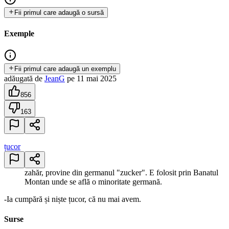
Fii primul care adaugă o sursă
Exemple
Fii primul care adaugă un exemplu
adăugată
de
JeanG
pe
11 mai 2025
856
163
țucor
zahăr, provine din germanul "zucker". E folosit prin Banatul
Montan unde se află o minoritate germană.
-Ia cumpără și niște țucor, că nu mai avem.
Surse