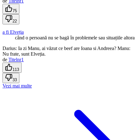
de
Titelnr1
75
22
a fi Elveția
când o persoană nu se bagă în problemele sau situațiile altora
Darius: Ia zi Manu, ai văzut ce beef are Ioana si Andreea? Manu:
Nu frate, sunt Elveția.
de
Titelnr1
113
33
Vezi mai multe