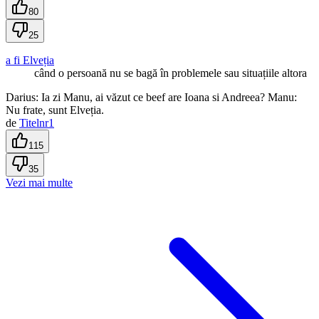
80
25
a fi Elveția
când o persoană nu se bagă în problemele sau situațiile altora
Darius: Ia zi Manu, ai văzut ce beef are Ioana si Andreea? Manu:
Nu frate, sunt Elveția.
de
Titelnr1
115
35
Vezi mai multe