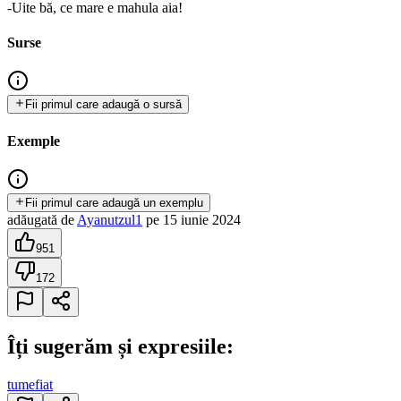
-Uite bă, ce mare e mahula aia!
Surse
Fii primul care adaugă o sursă
Exemple
Fii primul care adaugă un exemplu
adăugată
de
Ayanutzul1
pe
15 iunie 2024
951
172
Îți sugerăm și expresiile:
tumefiat