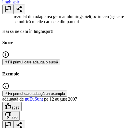
linghișpir
rezultat din adaptarea germanului ringspiel(joc in cerc) și care
semnifică micile carusele din parcuri
Hai să ne dăm în linghișpir!!
Surse
Fii primul care adaugă o sursă
Exemple
Fii primul care adaugă un exemplu
adăugată
de
nuEuSunt
pe
12 august 2007
1217
220