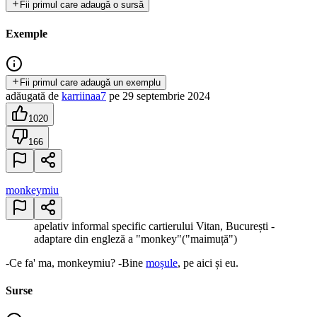
Fii primul care adaugă o sursă
Exemple
Fii primul care adaugă un exemplu
adăugată
de
karriinaa7
pe
29 septembrie 2024
1020
166
monkeymiu
apelativ informal specific cartierului Vitan, București -
adaptare din engleză a "monkey"("maimuță")
-Ce fa' ma, monkeymiu? -Bine
moșule
, pe aici și eu.
Surse