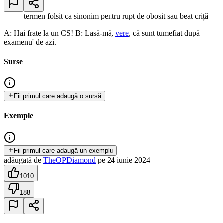
termen folsit ca sinonim pentru rupt de obosit sau beat criță
A: Hai frate la un CS! B: Lasă-mă,
vere
, că sunt tumefiat după
examenu' de azi.
Surse
Fii primul care adaugă o sursă
Exemple
Fii primul care adaugă un exemplu
adăugată
de
TheOPDiamond
pe
24 iunie 2024
1010
188