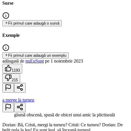
Surse
Fii primul care adaugă o sursă
Exemple
Fii primul care adaugă un exemplu
adăugată
de
nuEuSunt
pe
1 noiembrie 2023
1193
215
a merge la turneu
glumă obscenă, spusă de obicei unui amic la plictiseală
Dorian: Bă, Cristi, mergi la turneu? Cristi: Ce turneu? Dorian: De
belit pula la leu! Eu sunt leul, să înceapă turneul.