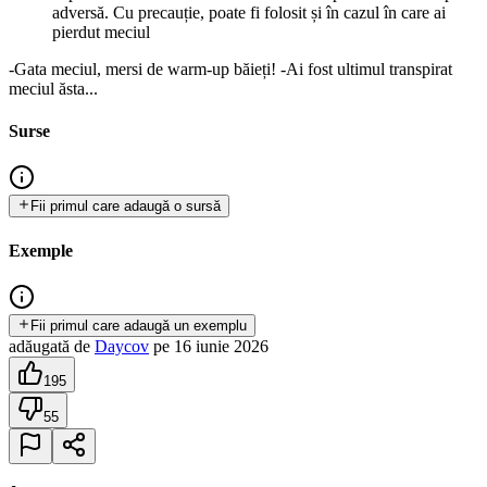
adversă. Cu precauție, poate fi folosit și în cazul în care ai
pierdut meciul
-Gata meciul, mersi de warm-up băieți! -Ai fost ultimul transpirat
meciul ăsta...
Surse
Fii primul care adaugă o sursă
Exemple
Fii primul care adaugă un exemplu
adăugată
de
Daycov
pe
16 iunie 2026
195
55