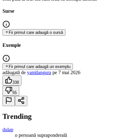
Surse
Fii primul care adaugă o sursă
Exemple
Fii primul care adaugă un exemplu
adăugată
de
yamilangura
pe
7 mai 2026
338
55
Trending
dulap
o persoană supraponderală