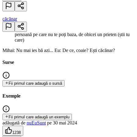
căcănar
persoană pe care nu te poți baza, de obicei un prieten (știi tu
care)
Mihai: Nu mai ies bă azi... Eu: De ce, coaie? Ești căcănar?
Surse
Fii primul care adaugă o sursă
Exemple
Fii primul care adaugă un exemplu
adăugată
de
nuEuSunt
pe
30 mai 2024
1238