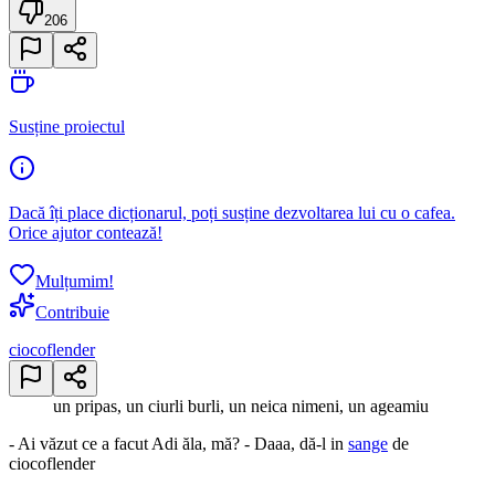
206
Susține proiectul
Dacă îți place dicționarul, poți susține dezvoltarea lui cu o cafea.
Orice ajutor contează!
Mulțumim!
Contribuie
ciocoflender
un pripas, un ciurli burli, un neica nimeni, un ageamiu
- Ai văzut ce a facut Adi ăla, mă? - Daaa, dă-l in
sange
de
ciocoflender