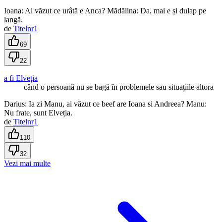
Ioana: Ai văzut ce urâtă e Anca? Mădălina: Da, mai e și dulap pe
langă.
de
Titelnr1
69
22
a fi Elveția
când o persoană nu se bagă în problemele sau situațiile altora
Darius: Ia zi Manu, ai văzut ce beef are Ioana si Andreea? Manu:
Nu frate, sunt Elveția.
de
Titelnr1
110
32
Vezi mai multe