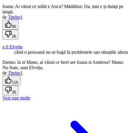
Ioana: Ai văzut ce urâtă e Anca? Mădălina: Da, mai e și dulap pe
langă.
de
Titelnr1
85
26
a fi Elveția
când o persoană nu se bagă în problemele sau situațiile altora
Darius: Ia zi Manu, ai văzut ce beef are Ioana si Andreea? Manu:
Nu frate, sunt Elveția.
de
Titelnr1
116
36
Vezi mai multe