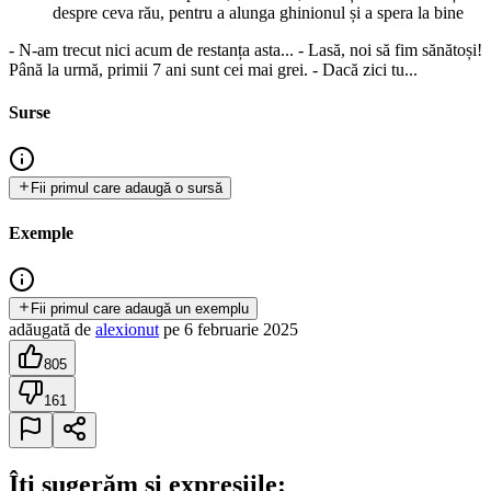
despre ceva rău, pentru a alunga ghinionul și a spera la bine
- N-am trecut nici acum de restanța asta... - Lasă, noi să fim sănătoși!
Până la urmă, primii 7 ani sunt cei mai grei. - Dacă zici tu...
Surse
Fii primul care adaugă o sursă
Exemple
Fii primul care adaugă un exemplu
adăugată
de
alexionut
pe
6 februarie 2025
805
161
Îți sugerăm și expresiile: