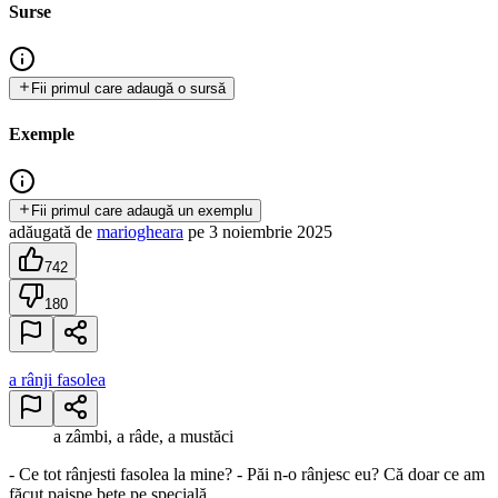
Surse
Fii primul care adaugă o sursă
Exemple
Fii primul care adaugă un exemplu
adăugată
de
mariogheara
pe
3 noiembrie 2025
742
180
a rânji fasolea
a zâmbi, a râde, a mustăci
- Ce tot rânjesti fasolea la mine? - Păi n-o rânjesc eu? Că doar ce am
făcut paișpe bețe pe specială...