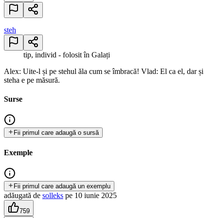
steh
tip, individ - folosit în Galați
Alex: Uite-l și pe stehul ăla cum se îmbracă! Vlad: El ca el, dar și
steha e pe măsură.
Surse
Fii primul care adaugă o sursă
Exemple
Fii primul care adaugă un exemplu
adăugată
de
solleks
pe
10 iunie 2025
759