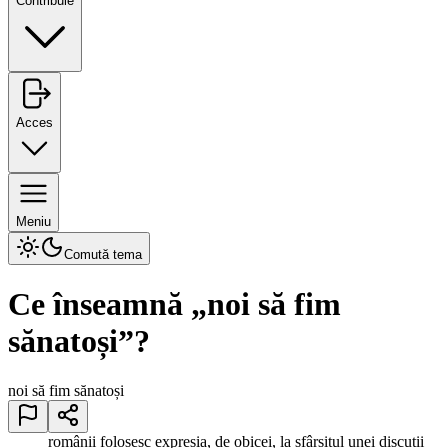
Contribuie
Acces
Meniu
Comută tema
Ce înseamnă „
noi să fim
sănatoși
”?
noi să fim sănatoși
românii folosesc expresia, de obicei, la sfârșitul unei discuții