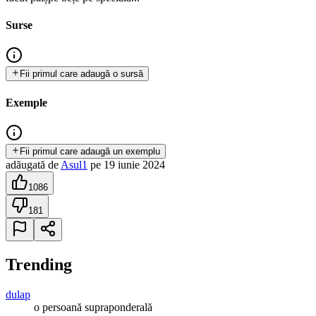
Surse
Fii primul care adaugă o sursă
Exemple
Fii primul care adaugă un exemplu
adăugată
de
Asul1
pe
19 iunie 2024
1086
181
Trending
dulap
o persoană supraponderală