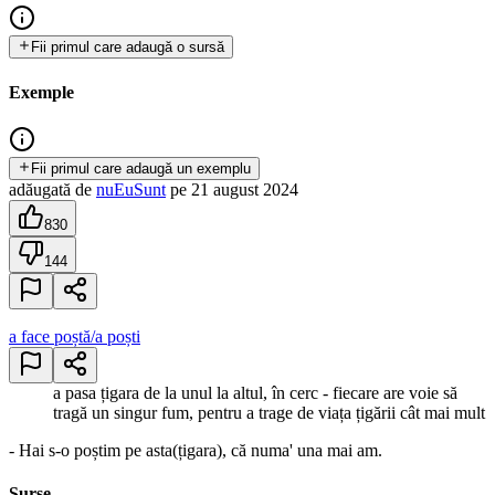
Fii primul care adaugă o sursă
Exemple
Fii primul care adaugă un exemplu
adăugată
de
nuEuSunt
pe
21 august 2024
830
144
a face poștă/a poști
a pasa țigara de la unul la altul, în cerc - fiecare are voie să
tragă un singur fum, pentru a trage de viața țigării cât mai mult
- Hai s-o poștim pe asta(țigara), că numa' una mai am.
Surse