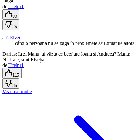
langă.
de
Titelnr1
80
25
a fi Elveția
când o persoană nu se bagă în problemele sau situațiile altora
Darius: Ia zi Manu, ai văzut ce beef are Ioana si Andreea? Manu:
Nu frate, sunt Elveția.
de
Titelnr1
115
35
Vezi mai multe