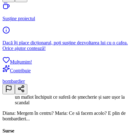
Susține proiectul
Dacă îți place dicționarul, poți susține dezvoltarea lui cu o cafea.
Orice ajutor contează!
Mulțumim!
Contribuie
bombardier
un mafiot închipuit ce suferă de șmecherie și sare ușor la
scandal
Diana: Mergem în centru? Maria: Ce să facem acolo? E plin de
bombardieri...
Surse