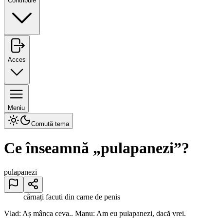
Contribuie
Acces
Meniu
Comută tema
Ce înseamnă „
pulapanezi
”?
pulapanezi
cârnați facuti din carne de penis
Vlad: Aș mânca ceva.. Manu: Am eu pulapanezi, dacă vrei.