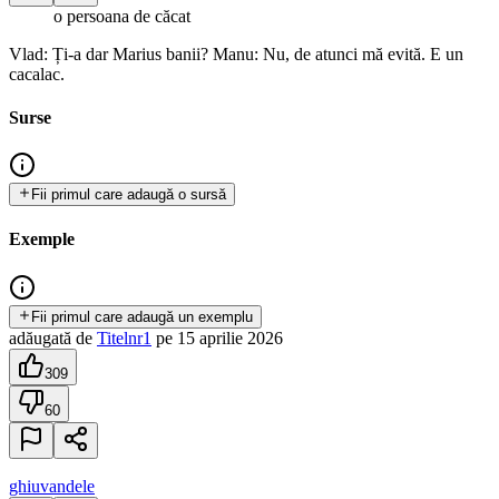
o persoana de căcat
Vlad: Ți-a dar Marius banii? Manu: Nu, de atunci mă evită. E un
cacalac.
Surse
Fii primul care adaugă o sursă
Exemple
Fii primul care adaugă un exemplu
adăugată
de
Titelnr1
pe
15 aprilie 2026
309
60
ghiuvandele