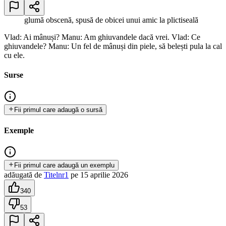
glumă obscenă, spusă de obicei unui amic la plictiseală
Vlad: Ai mânuși? Manu: Am ghiuvandele dacă vrei. Vlad: Ce
ghiuvandele? Manu: Un fel de mânuși din piele, să belești pula la cal
cu ele.
Surse
Fii primul care adaugă o sursă
Exemple
Fii primul care adaugă un exemplu
adăugată
de
Titelnr1
pe
15 aprilie 2026
340
53