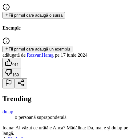
Fii primul care adaugă o sursă
Exemple
Fii primul care adaugă un exemplu
adăugată
de
RazvanHarag
pe
17 iunie 2024
911
169
Trending
dulap
o persoană supraponderală
Ioana: Ai văzut ce urâtă e Anca? Mădălina: Da, mai e și dulap pe
langă.