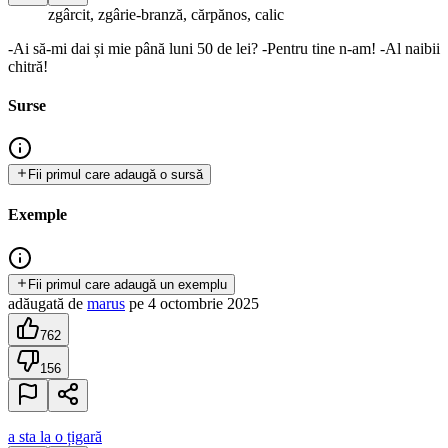
zgârcit, zgârie-branză, cărpănos, calic
-Ai să-mi dai și mie până luni 50 de lei? -Pentru tine n-am! -Al naibii
chitră!
Surse
Fii primul care adaugă o sursă
Exemple
Fii primul care adaugă un exemplu
adăugată
de
marus
pe
4 octombrie 2025
762
156
a sta la o țigară