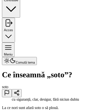
Contribuie
Acces
Meniu
Comută tema
Ce înseamnă „
soto
”?
soto
cu siguranță, clar, desigur, fără niciun dubiu
La ce nori sunt afară soto o să plouă.