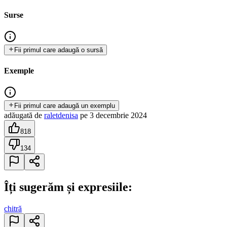
Surse
Fii primul care adaugă o sursă
Exemple
Fii primul care adaugă un exemplu
adăugată
de
raletdenisa
pe
3 decembrie 2024
818
134
Îți sugerăm și expresiile:
chitră