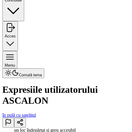
Contribuie
Acces
Meniu
Comută tema
Expresiile utilizatorului
ASCALON
în pulă cu satelitul
un loc îndepărtat și greu accesibil