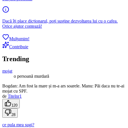
Dacă îți place dicționarul, poți susține dezvoltarea lui cu o cafea.
Orice ajutor contează!
Mulțumim!
Contribuie
Trending
mojat
o persoană murdară
Bogdan: Am fost la mare și m-a ars soarele. Manu: Păi daca nu te-ai
mojat cu SPF.
de
Titelnr1
120
28
ce pula mea sugi?