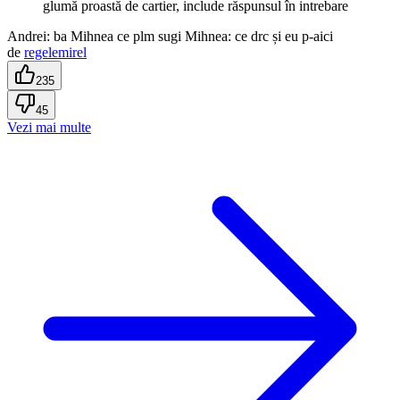
glumă proastă de cartier, include răspunsul în intrebare
Andrei: ba Mihnea ce plm sugi Mihnea: ce drc și eu p-aici
de
regelemirel
235
45
Vezi mai multe