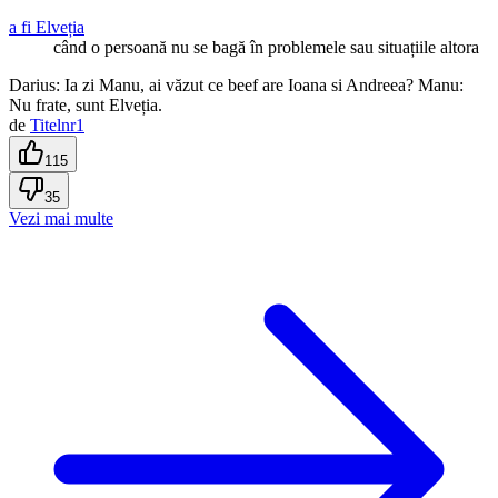
a fi Elveția
când o persoană nu se bagă în problemele sau situațiile altora
Darius: Ia zi Manu, ai văzut ce beef are Ioana si Andreea? Manu:
Nu frate, sunt Elveția.
de
Titelnr1
115
35
Vezi mai multe