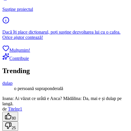
Susține proiectul
Dacă îți place dicționarul, poți susține dezvoltarea lui cu o cafea.
Orice ajutor contează!
Mulțumim!
Contribuie
Trending
dulap
o persoană supraponderală
Ioana: Ai văzut ce urâtă e Anca? Mădălina: Da, mai e și dulap pe
langă.
de
Titelnr1
80
25