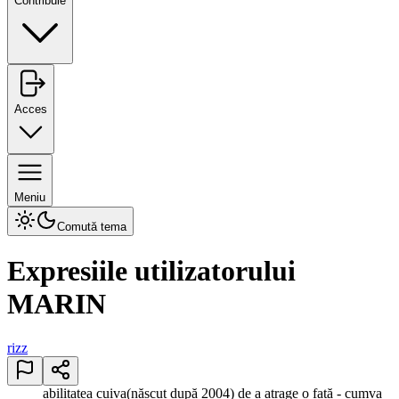
Contribuie
Acces
Meniu
Comută tema
Expresiile utilizatorului
MARIN
rizz
abilitatea cuiva(născut după 2004) de a atrage o fată - cumva