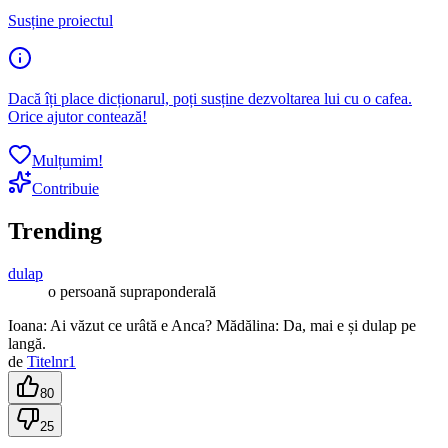
Susține proiectul
Dacă îți place dicționarul, poți susține dezvoltarea lui cu o cafea.
Orice ajutor contează!
Mulțumim!
Contribuie
Trending
dulap
o persoană supraponderală
Ioana: Ai văzut ce urâtă e Anca? Mădălina: Da, mai e și dulap pe
langă.
de
Titelnr1
80
25