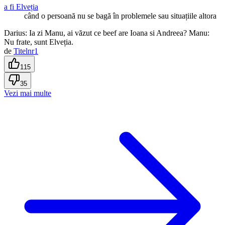
a fi Elveția
când o persoană nu se bagă în problemele sau situațiile altora
Darius: Ia zi Manu, ai văzut ce beef are Ioana si Andreea? Manu:
Nu frate, sunt Elveția.
de
Titelnr1
115
35
Vezi mai multe