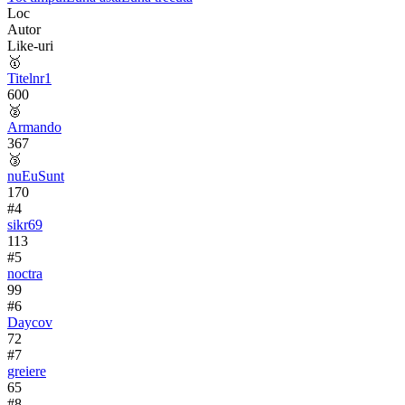
Loc
Autor
Like-uri
🥇
Titelnr1
600
🥈
Armando
367
🥉
nuEuSunt
170
#
4
sikr69
113
#
5
noctra
99
#
6
Daycov
72
#
7
greiere
65
#
8