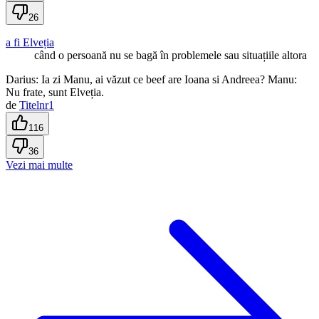
26
a fi Elveția
când o persoană nu se bagă în problemele sau situațiile altora
Darius: Ia zi Manu, ai văzut ce beef are Ioana si Andreea? Manu:
Nu frate, sunt Elveția.
de
Titelnr1
116
36
Vezi mai multe