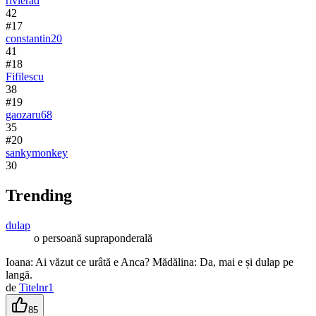
rivierad
42
#
17
constantin20
41
#
18
Fifilescu
38
#
19
gaozaru68
35
#
20
sankymonkey
30
Trending
dulap
o persoană supraponderală
Ioana: Ai văzut ce urâtă e Anca? Mădălina: Da, mai e și dulap pe
langă.
de
Titelnr1
85