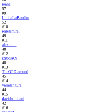
ioana
57
#
9
LimbaLuBanditu
52
#
10
regelemirel
49
#
11
alexionut
48
#
12
rzrboss69
48
#
13
TheOPDiamond
45
#
14
yamilangura
44
#
15
davidnambani
42
#
16