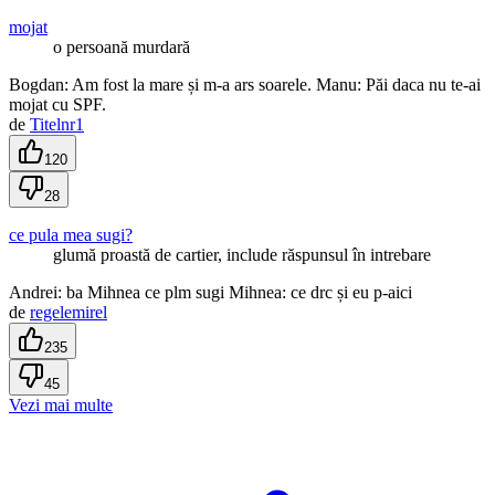
mojat
o persoană murdară
Bogdan: Am fost la mare și m-a ars soarele. Manu: Păi daca nu te-ai
mojat cu SPF.
de
Titelnr1
120
28
ce pula mea sugi?
glumă proastă de cartier, include răspunsul în intrebare
Andrei: ba Mihnea ce plm sugi Mihnea: ce drc și eu p-aici
de
regelemirel
235
45
Vezi mai multe