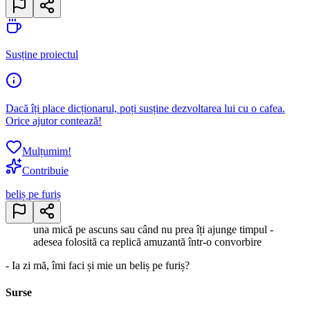
Susține proiectul
Dacă îți place dicționarul, poți susține dezvoltarea lui cu o cafea.
Orice ajutor contează!
Mulțumim!
Contribuie
beliș pe furiș
una mică pe ascuns sau când nu prea îți ajunge timpul -
adesea folosită ca replică amuzantă într-o convorbire
- Ia zi mă, îmi faci și mie un beliș pe furiș?
Surse