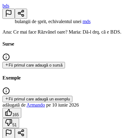
bds
bulangii de șprit, echivalentul unei
mds
Ana: Ce mai face Răzvănel oare? Maria: Dă-l drq, că e BDS.
Surse
Fii primul care adaugă o sursă
Exemple
Fii primul care adaugă un exemplu
adăugată
de
Armando
pe
10 iunie 2026
165
51