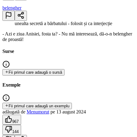
belengher
unealta secretă a bărbatului - folosit și ca interjecție
- Azi e ziua Anisiei, fosta ta? - Nu mă interesează, dă-o-n belengher
de proastă!
Surse
Fii primul care adaugă o sursă
Exemple
Fii primul care adaugă un exemplu
adăugată
de
Menumorut
pe
13 august 2024
967
144