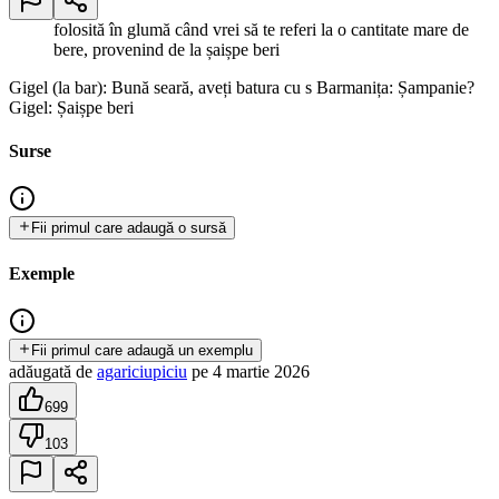
folosită în glumă când vrei să te referi la o cantitate mare de
bere, provenind de la șaișpe beri
Gigel (la bar): Bună seară, aveți batura cu s Barmanița: Șampanie?
Gigel: Șaișpe beri
Surse
Fii primul care adaugă o sursă
Exemple
Fii primul care adaugă un exemplu
adăugată
de
agariciupiciu
pe
4 martie 2026
699
103