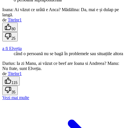
Ioana: Ai văzut ce urâtă e Anca? Mădălina: Da, mai e și dulap pe
langă.
de
Titelnr1
80
25
a fi Elveția
când o persoană nu se bagă în problemele sau situațiile altora
Darius: Ia zi Manu, ai văzut ce beef are Ioana si Andreea? Manu:
Nu frate, sunt Elveția.
de
Titelnr1
115
35
Vezi mai multe