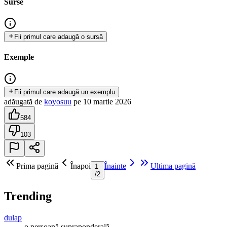
Surse
Fii primul care adaugă o sursă
Exemple
Fii primul care adaugă un exemplu
adăugată
de
koyosuu
pe
10 martie 2026
584
103
Prima pagină
Înapoi
Înainte
Ultima pagină
1
/
2
Trending
dulap
o persoană supraponderală