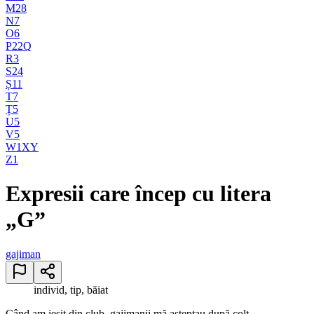
M
28
N
7
O
6
P
22
Q
R
3
S
24
Ș
11
T
7
Ț
5
U
5
V
5
W
1
X
Y
Z
1
Expresii care încep cu litera
„G”
gajiman
individ, tip, băiat
Când am ieșit din club, gajimanii mă așteptau după colț.