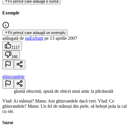
Fii primul care adaugă o sursă
Exemple
Fii primul care adaugă un exemplu
adăugată
de
nuEuSunt
pe
13 aprilie 2007
1117
195
ghiuvandele
glumă obscenă, spusă de obicei unui amic la plictiseală
Vlad: Ai mânuși? Manu: Am ghiuvandele dacă vrei. Vlad: Ce
ghiuvandele? Manu: Un fel de mânuși din piele, să belești pula la cal
cu ele.
Surse