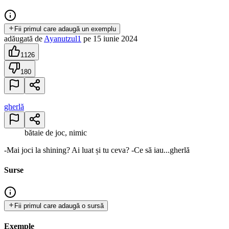
Fii primul care adaugă un exemplu
adăugată
de
Ayanutzul1
pe
15 iunie 2024
1126
180
gherlă
bătaie de joc, nimic
-Mai joci la shining? Ai luat și tu ceva? -Ce să iau...gherlă
Surse
Fii primul care adaugă o sursă
Exemple