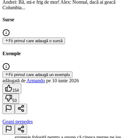
Andrei: Bă, mi-e frig de mor! Alex: Normal, dacă ai geacă
Columbia...
Surse
Fii primul care adaugă o sursă
Exemple
Fii primul care adaugă un exemplu
adăugată
de
Armando
pe
10 iunie 2026
154
53
Geani perpedes
expresie folosită pentru a spune că cineva merge pe jos