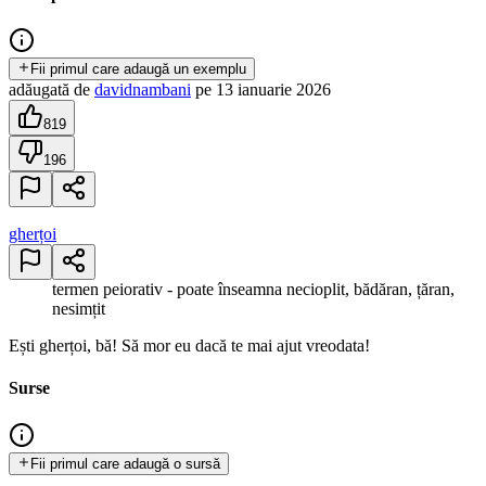
Fii primul care adaugă un exemplu
adăugată
de
davidnambani
pe
13 ianuarie 2026
819
196
gherțoi
termen peiorativ - poate înseamna necioplit, bădăran, țăran,
nesimțit
Ești gherțoi, bă! Să mor eu dacă te mai ajut vreodata!
Surse
Fii primul care adaugă o sursă