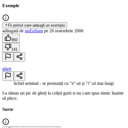
Exemple
Fii primul care adaugă un exemplu
adăugată
de
nuEuSunt
pe
26 noiembrie 2006
850
141
gheți
lichid seminal - se pronunță cu "e"-ul și "i"-ul mai lungi
I-a rămas un pic de gheți la colțul gurii si nu i-am spus nimic înainte
să plece.
Surse