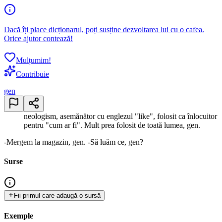
Dacă îți place dicționarul, poți susține dezvoltarea lui cu o cafea.
Orice ajutor contează!
Mulțumim!
Contribuie
gen
neologism, asemănător cu englezul "like", folosit ca înlocuitor
pentru "cum ar fi". Mult prea folosit de toată lumea, gen.
-Mergem la magazin, gen. -Să luăm ce, gen?
Surse
Fii primul care adaugă o sursă
Exemple