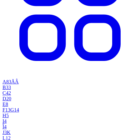
A
83
Ă
Â
B
33
C
42
D
20
E
8
F
13
G
14
H
5
I
4
Î
4
J
3
K
L
12