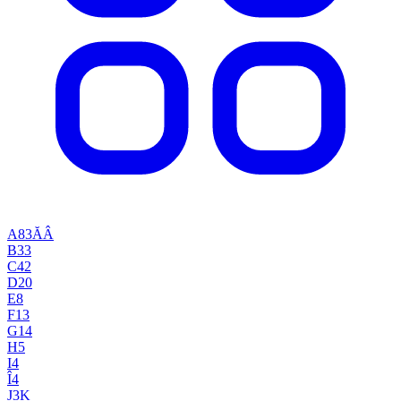
A
83
Ă
Â
B
33
C
42
D
20
E
8
F
13
G
14
H
5
I
4
Î
4
J
3
K