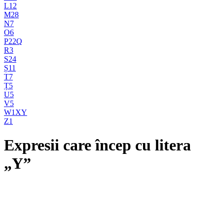
L
12
M
28
N
7
O
6
P
22
Q
R
3
S
24
Ș
11
T
7
Ț
5
U
5
V
5
W
1
X
Y
Z
1
Expresii care încep cu litera
„Y”