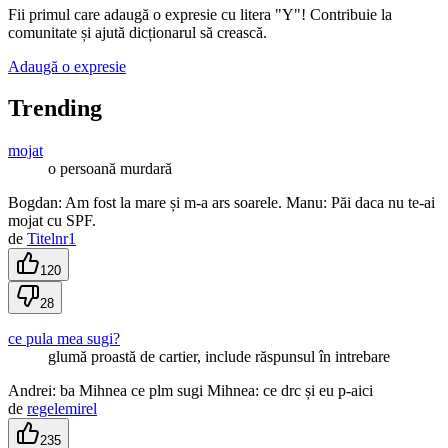
Fii primul care adaugă o expresie cu litera "
Y
"! Contribuie la
comunitate și ajută dicționarul să crească.
Adaugă o expresie
Trending
mojat
o persoană murdară
Bogdan: Am fost la mare și m-a ars soarele. Manu: Păi daca nu te-ai
mojat cu SPF.
de
Titelnr1
120
28
ce pula mea sugi?
glumă proastă de cartier, include răspunsul în intrebare
Andrei: ba Mihnea ce plm sugi Mihnea: ce drc și eu p-aici
de
regelemirel
235