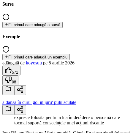
Surse
Fii primul care adaugă o sursă
Exemple
Fii primul care adaugă un exemplu
adăugată
de
koyosuu
pe
5 aprilie 2026
571
98
a dansa în curu' gol in juru' pulii sculate
expresie folosita pentru a lua în derâdere o persoană care
tocmai suportă consecințele unei acțiuni riscante
Ion: Bă, am lăsat-o pe Maria gravidă. Gigel: Eu ți-am zis să folosești