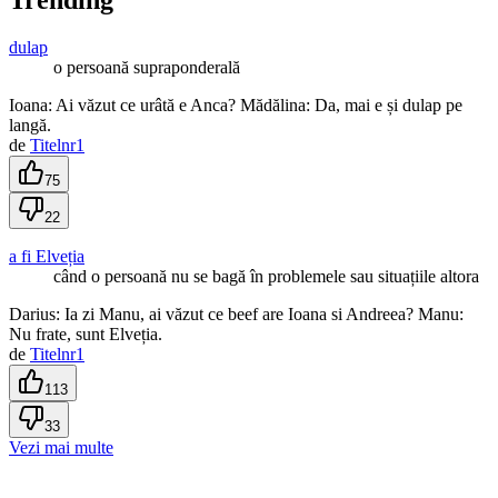
Trending
dulap
o persoană supraponderală
Ioana: Ai văzut ce urâtă e Anca? Mădălina: Da, mai e și dulap pe
langă.
de
Titelnr1
75
22
a fi Elveția
când o persoană nu se bagă în problemele sau situațiile altora
Darius: Ia zi Manu, ai văzut ce beef are Ioana si Andreea? Manu:
Nu frate, sunt Elveția.
de
Titelnr1
113
33
Vezi mai multe