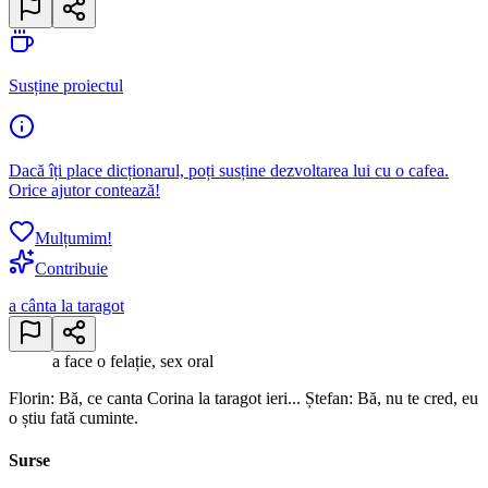
Susține proiectul
Dacă îți place dicționarul, poți susține dezvoltarea lui cu o cafea.
Orice ajutor contează!
Mulțumim!
Contribuie
a cânta la taragot
a face o felație, sex oral
Florin: Bă, ce canta Corina la taragot ieri... Ștefan: Bă, nu te cred, eu
o știu fată cuminte.
Surse