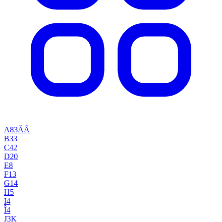
A
83
Ă
Â
B
33
C
42
D
20
E
8
F
13
G
14
H
5
I
4
Î
4
J
3
K