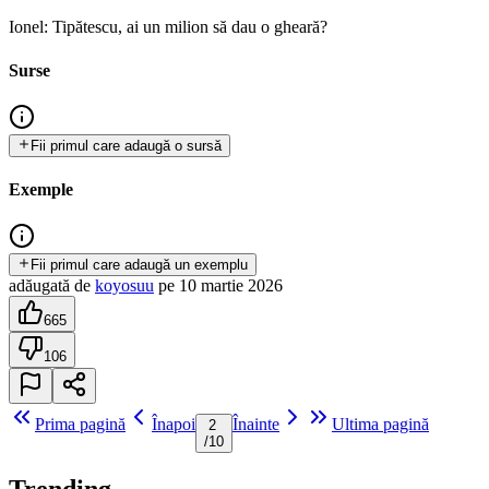
Ionel: Tipătescu, ai un milion să dau o gheară?
Surse
Fii primul care adaugă o sursă
Exemple
Fii primul care adaugă un exemplu
adăugată
de
koyosuu
pe
10 martie 2026
665
106
Prima pagină
Înapoi
Înainte
Ultima pagină
2
/
10