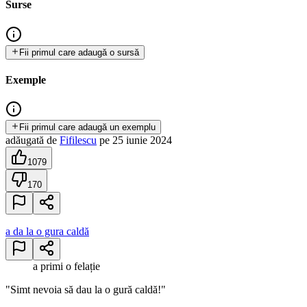
Surse
Fii primul care adaugă o sursă
Exemple
Fii primul care adaugă un exemplu
adăugată
de
Fifilescu
pe
25 iunie 2024
1079
170
a da la o gura caldă
a primi o felație
"Simt nevoia să dau la o gură caldă!"