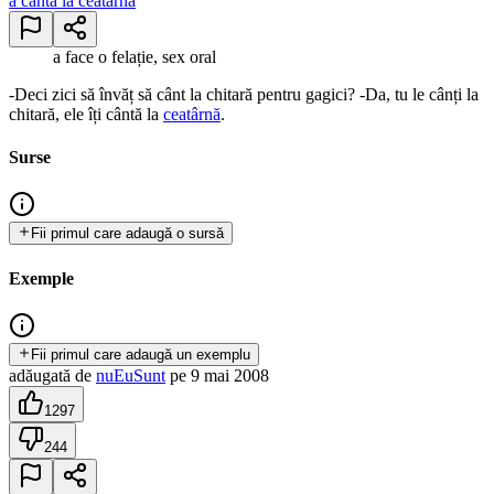
a cânta la ceatârnă
a face o felație, sex oral
-Deci zici să învăț să cânt la chitară pentru gagici? -Da, tu le cânți la
chitară, ele îți cântă la
ceatârnă
.
Surse
Fii primul care adaugă o sursă
Exemple
Fii primul care adaugă un exemplu
adăugată
de
nuEuSunt
pe
9 mai 2008
1297
244