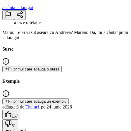
a cânta la taragot
a face o felație
Manu: Te-ai văzut aseara cu Andreea? Marian: Da, mi-a cântat puțin
la taragot..
Surse
Fii primul care adaugă o sursă
Exemple
Fii primul care adaugă un exemplu
adăugată
de
Titelnr1
pe
24 iunie 2026
167
51